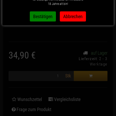
White
18 Jahre alt bin!
Artikelnummer:
1914
34,90 €
auf Lager
*
Lieferzeit
: 2 - 3
Werktage
Stk
Wunschzettel
Vergleichsliste
Frage zum Produkt