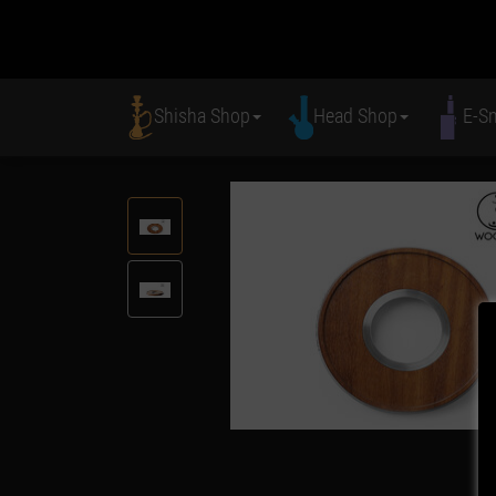
Shisha Shop
Head Shop
E-S