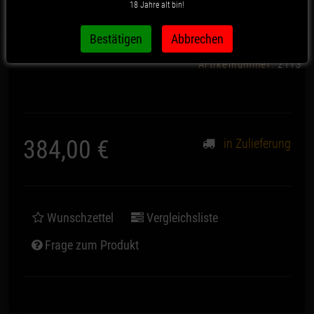
18 Jahre alt bin!
Squares
Artikelnummer:
2113
384,00 €
in Zulieferung
*
Wunschzettel
Vergleichsliste
Frage zum Produkt