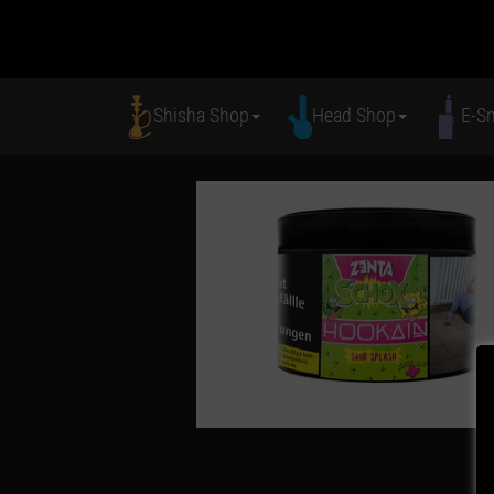
Shisha Shop
Head Shop
E-S