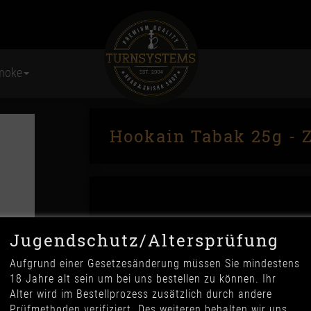
moke
Hookain Tabak 25g - 
Jugendschutz/Altersprüfung
Aufgrund einer Gesetzesänderung müssen Sie mindestens
4,20 €
18 Jahre alt sein um bei uns bestellen zu können. Ihr
*
Alter wird im Bestellprozess zusätzlich durch andere
16,80 € pro 100 g
*
Prüfmethoden verifiziert. Des weiteren behalten wir uns