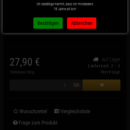
Illegal 200g
Ich bestätige hiermit, dass ich mindestens
18 Jahre alt bin!
Artikelnummer:
1128
27,90 €
auf Lager
*
Lieferzeit
: 2 - 3
Werktage
13,95 € pro 100 g
*
Stk
Wunschzettel
Vergleichsliste
Frage zum Produkt