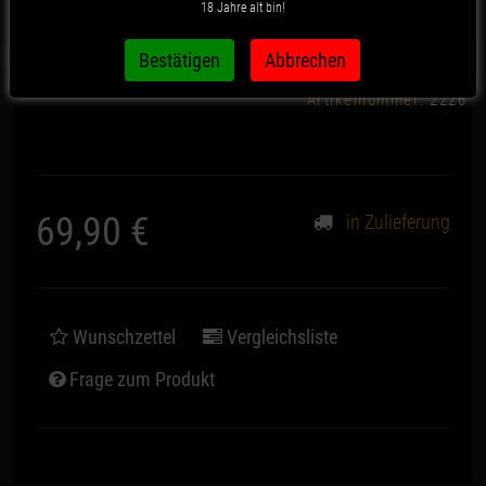
18 Jahre alt bin!
Grey
Artikelnummer:
2226
69,90 €
in Zulieferung
*
Wunschzettel
Vergleichsliste
Frage zum Produkt