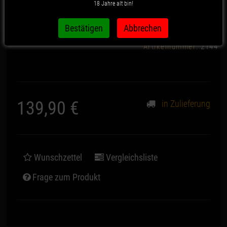
18 Jahre alt bin!
Aluminium Gold matt
Artikelnummer:
2144
139,90 €
in Zulieferung
*
Wunschzettel
Vergleichsliste
Frage zum Produkt