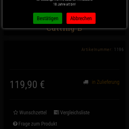
18 Jahre alt bin!
CRT V2A Headhunter C1 -
Cutting B
Artikelnummer:
1196
119,90 €
in Zulieferung
*
Wunschzettel
Vergleichsliste
Frage zum Produkt