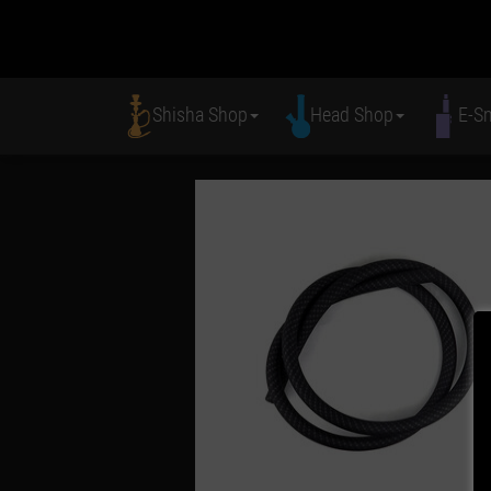
Shisha Shop
Head Shop
E-S