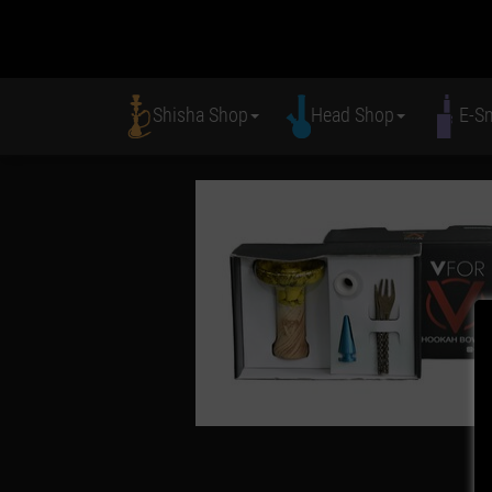
Shisha Shop
Head Shop
E-S