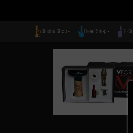
Shisha Shop
Head Shop
E-S