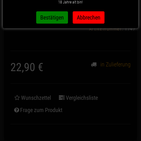
18 Jahre alt bin!
Vintage Cringe
Artikelnummer:
1747
22,90 €
in Zulieferung
*
Wunschzettel
Vergleichsliste
Frage zum Produkt