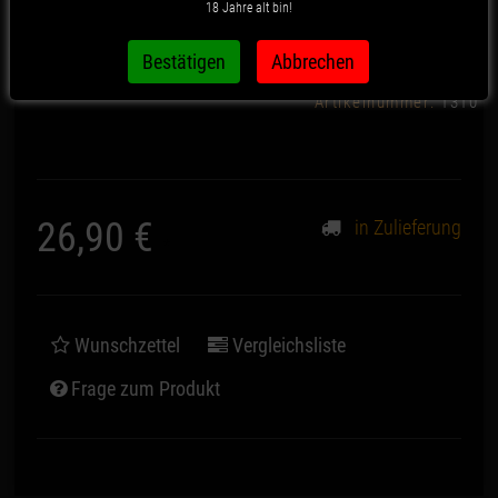
18 Jahre alt bin!
Terra
Artikelnummer:
1310
26,90 €
in Zulieferung
*
Wunschzettel
Vergleichsliste
Frage zum Produkt