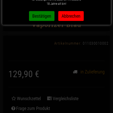
18 Jahre alt bin!
Flowermate - V5.0S Pro
Vaporizer Blau
Artikelnummer:
011030010002
129,90 €
in Zulieferung
*
Wunschzettel
Vergleichsliste
Frage zum Produkt