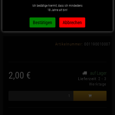
Ich bestätige hiermit, dass ich mindestens
18 Jahre alt bin!
Juicy Jays - King Size
Liquorice Flavour
Artikelnummer:
001190010007
2,00 €
auf Lager
*
Lieferzeit
: 2 - 3
Werktage