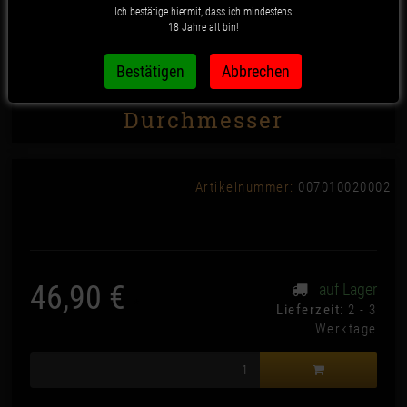
Ich bestätige hiermit, dass ich mindestens
18 Jahre alt bin!
Black Leaf "Deep Engraving"
Grinder 4-tlg., 63mm
Durchmesser
Artikelnummer:
007010020002
46,90 €
auf Lager
*
Lieferzeit
: 2 - 3
Werktage