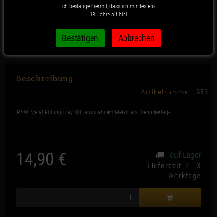
Ich bestätige hiermit, dass ich mindestens
18 Jahre alt bin!
RAW Metal Rolling Tray XXL
Beschreibung
Artikelnummer:
951
'RAW' Metal Rolling Tray XXL aus stabilem Metall als Drehunterlage.
14,90 €
auf Lager
*
Lieferzeit
: 2 - 3
Werktage