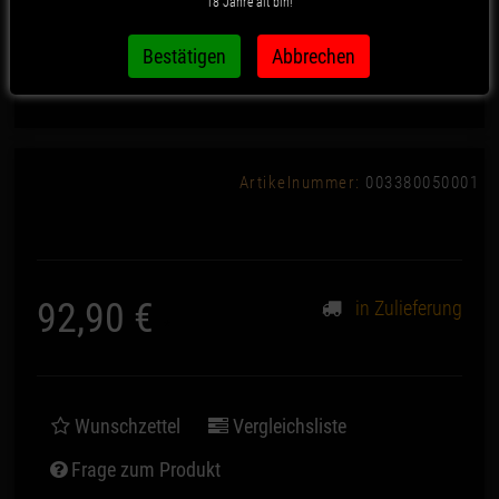
18 Jahre alt bin!
Boost PRO Series - Fat Hit
Artikelnummer:
003380050001
92,90 €
in Zulieferung
*
Wunschzettel
Vergleichsliste
Frage zum Produkt