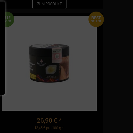
ZUM PRODUKT
26,90 €
*
13,45 € pro 100 g
*