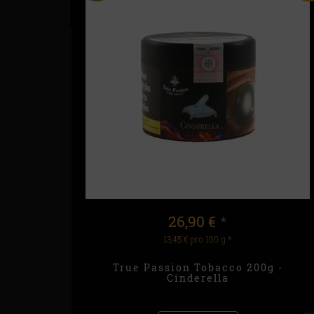
26,90 €
*
13,45 € pro 100 g
*
True Passion Tobacco 200g -
Cinderella