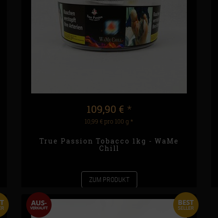
109,90 €
*
10,99 € pro 100 g
*
True Passion Tobacco 1kg - WaMe
Chill
ZUM PRODUKT