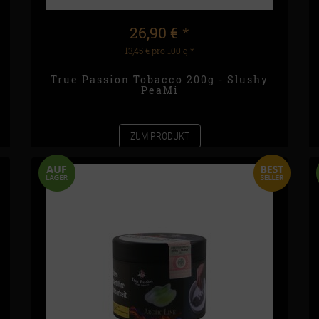
26,90 €
*
13,45 € pro 100 g
*
True Passion Tobacco 200g - Slushy
PeaMi
ZUM PRODUKT