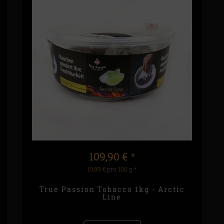
109,90 €
*
10,99 € pro 100 g
*
True Passion Tobacco 1kg - Arctic
Line