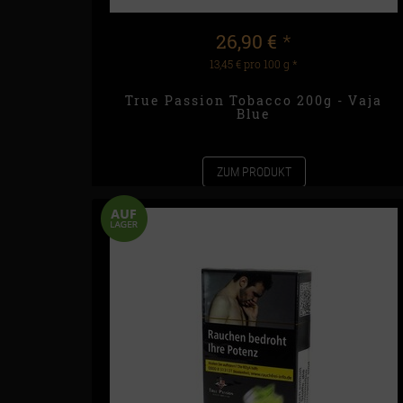
26,90 €
*
13,45 € pro 100 g
*
True Passion Tobacco 200g - Vaja
Blue
ZUM PRODUKT