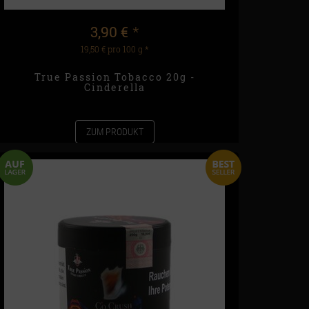
3,90 €
*
19,50 € pro 100 g
*
True Passion Tobacco 20g -
Cinderella
ZUM PRODUKT