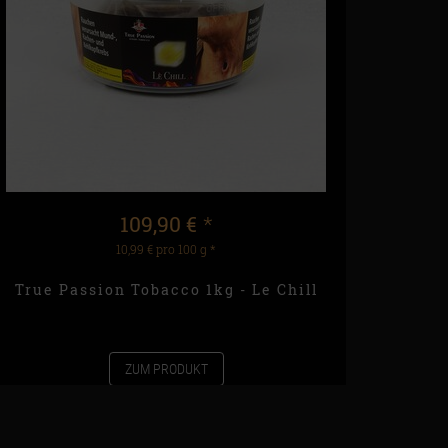
109,90 €
*
10,99 € pro 100 g
*
True Passion Tobacco 1kg - Le Chill
ZUM PRODUKT