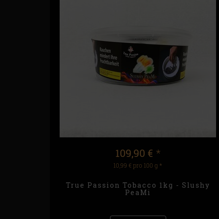
109,90 €
*
10,99 € pro 100 g
*
True Passion Tobacco 1kg - Slushy
PeaMi