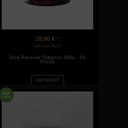
26,90 €
*
13,45 € pro 100 g
*
True Passion Tobacco 200g - Co
Crush
ZUM PRODUKT