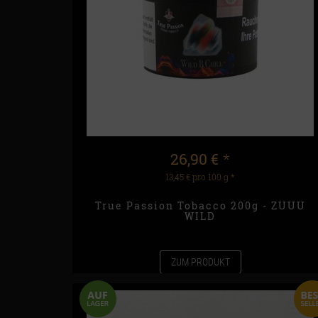
26,90 €
*
13,45 € pro 100 g
*
True Passion Tobacco 200g - ZUUU
WILD
ZUM PRODUKT