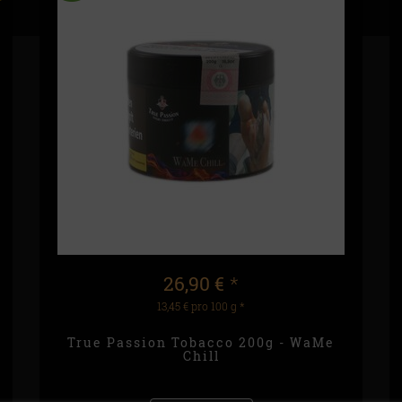
26,90 €
*
13,45 € pro 100 g
*
True Passion Tobacco 200g - WaMe
Chill