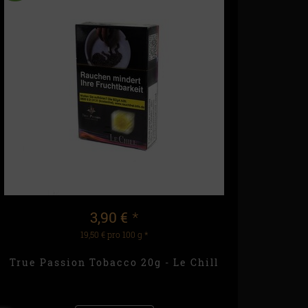
3,90 €
*
19,50 € pro 100 g
*
True Passion Tobacco 20g - Le Chill