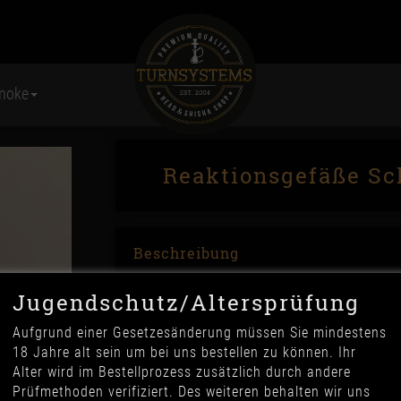
moke
Reaktionsgefäße Sc
Beschreibung
Reaktionsgefäß 1,5ml mit Schraubverrschluss
Jugendschutz/Altersprüfung
Aufgrund einer Gesetzesänderung müssen Sie mindestens
Anzahl
18 Jahre alt sein um bei uns bestellen zu können. Ihr
Alter wird im Bestellprozess zusätzlich durch andere
bitte wählen
Prüfmethoden verifiziert. Des weiteren behalten wir uns