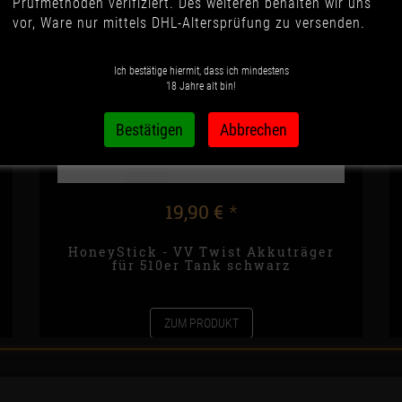
Prüfmethoden verifiziert. Des weiteren behalten wir uns
vor, Ware nur mittels DHL-Altersprüfung zu versenden.
Ich bestätige hiermit, dass ich mindestens
18 Jahre alt bin!
19,90 €
*
HoneyStick - VV Twist Akkuträger
für 510er Tank schwarz
ZUM PRODUKT