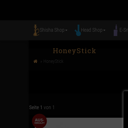
Shisha Shop
Head Shop
E-S
HoneyStick
HoneyStick
Seite 1
von 1